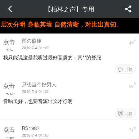
【柏林之声】专用
层次分明 身临其境 自然清晰，对比出真知。
雨の旋律
点击
#
49
2019-7-4 01:12
重新
我只能说这是我听过最好音质的，真**的舒服
加载
只想当个好男人
点击
#
50
2019-7-4 01:13
重新
音响虽好，也要音源出众才行啊
加载
RS1987
点击
#
51
2019-7-4 01:15