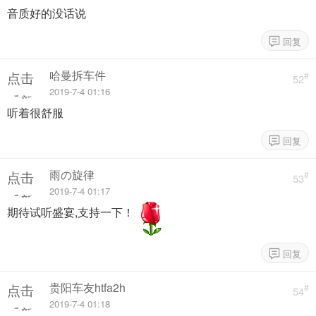
重新
音质好的没话说
加载
哈曼拆车件
点击
#
52
2019-7-4 01:16
重新
听着很舒服
加载
雨の旋律
点击
#
53
2019-7-4 01:17
重新
期待试听盛宴,支持一下！
加载
贵阳车友htfa2h
点击
#
54
2019-7-4 01:18
重新