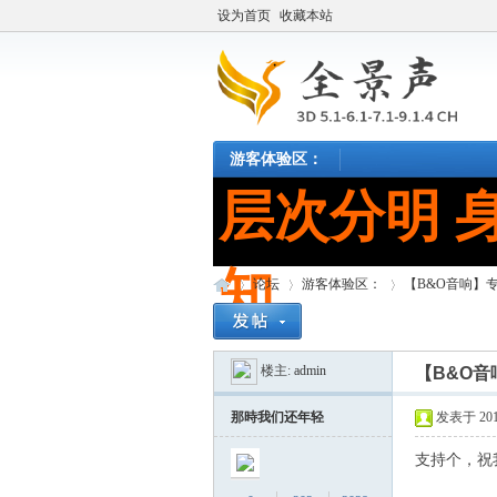
设为首页
收藏本站
游客体验区：
层次分明 
知。
论坛
游客体验区：
【B&O音响】
楼主:
admin
【B&O音
全
»
›
›
那時我们还年轻
发表于 2019
支持个，祝