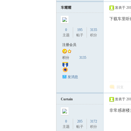
车耀耀
发表于 2019
音
下载车里听
0
195
3135
主题
帖子
积分
注册会员
积分
3135
乐
发消息
回复
Curtain
发表于 2019
非常感谢楼
0
205
3172
主题
帖子
积分
3D