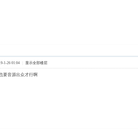
-1-26 01:04
|
显示全部楼层
也要音源出众才行啊