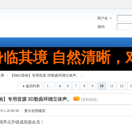
用户名
密码
身临其境 自然清晰，
专用
【B&O音响】专用音源 3D歌曲环绕立体声。 ...
返回列表
1 ...
6
7
8
9
10
11
12
1
响】专用音源 3D歌曲环绕立体声。
[复制链接]
›
-1-26 00:58
|
显示全部楼层
我早点升级成高级会员！